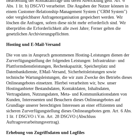
Bearbeitung der Kontaktanfrage und deren Abwicklung gem. Art. 6
Abs. 1 lit. b) DSGVO verarbeitet. Die Angaben der Nutzer können in
einem Customer-Relationship-Management System ("CRM System")
oder vergleichbarer Anfragenorganisation gespeichert werden.
Wir
löschen die Anfragen, sofern diese nicht mehr erforderlich sind. Wir
überprüfen die Erforderlichkeit alle zwei Jahre; Ferner gelten die
gesetzlichen Archivierungspflichten.
Hosting und E-Mail-Versand
Die von uns in Anspruch genommenen Hosting-Leistungen dienen der
Zurverfügungstellung der folgenden Leistungen: Infrastruktur- und
Plattformdienstleistungen, Rechenkapazität, Speicherplatz und
Datenbankdienste, EMail-Versand, Sicherheitsleistungen sowie
technische Wartungsleistungen, die wir zum Zwecke des Betriebs dieses
Onlineangebotes einsetzen.
Hierbei verarbeiten wir, bzw. unser
Hostinganbieter Bestandsdaten, Kontaktdaten, Inhaltsdaten,
Vertragsdaten, Nutzungsdaten, Meta- und Kommunikationsdaten von
Kunden, Interessenten und Besuchern dieses Onlineangebotes auf
Grundlage unserer berechtigten Interessen an einer effizienten und
sicheren Zurverfügungstellung dieses Onlineangebotes gem. Art. 6 Abs.
1 lit. f DSGVO i.V.m. Art. 28 DSGVO (Abschluss
Auftragsverarbeitungsvertrag).
Erhebung von Zugriffsdaten und Logfiles