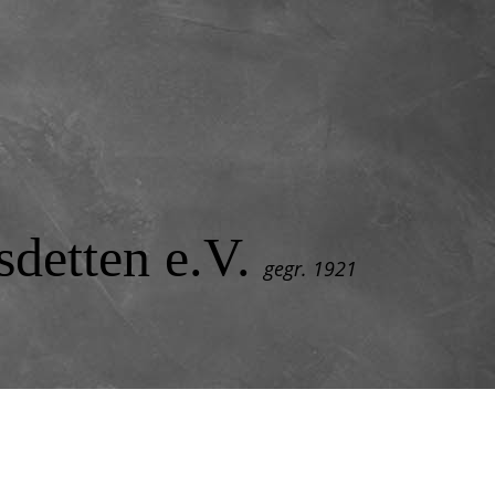
detten e.V.
gegr. 1921