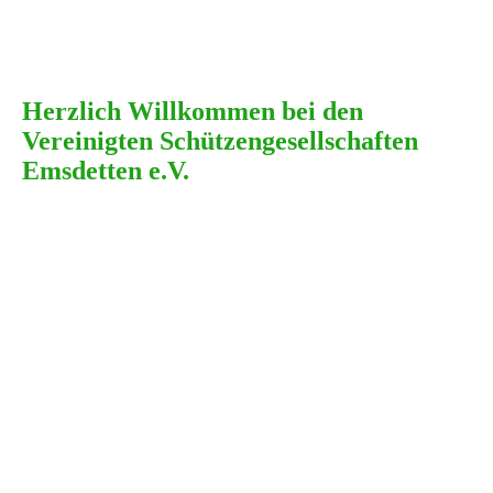
.widgets.CatalogSitesTeam/thumbnail_team.p
ng
Herzlich Willkommen bei den
Vereinigten Schützengesellschaften
Emsdetten e.V.