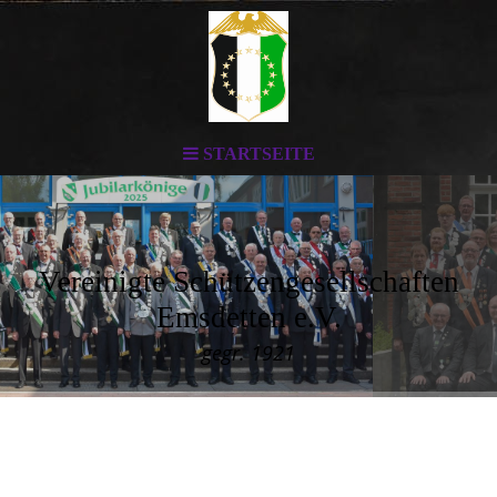
STARTSEITE
Vereinigte Schützengesellschaften
Emsdetten e.V.
gegr. 1921
Ahttps://strato-
editor.com/.cm4all/widgetres.php/cm4all.com