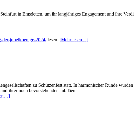
Steinfurt in Emsdetten, um ihr langjähriges Engagement und ihre Verdie
ng-der-jubelkoenige-2024/
lesen.
[Mehr lesen…]
engesellschaften zu Schützenfest statt. In harmonischer Runde wurde
Stand ihrer noch bevorstehenden Jubiläen.
sen…]