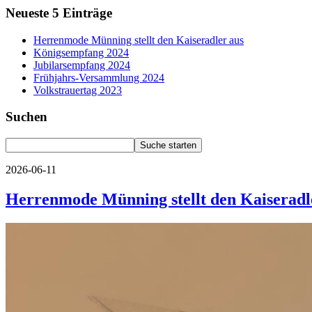
Neueste 5 Einträge
Herrenmode Münning stellt den Kaiseradler aus
Königsempfang 2024
Jubilarsempfang 2024
Frühjahrs-Versammlung 2024
Volkstrauertag 2023
Suchen
2026-06-11
Herrenmode Münning stellt den Kaiseradl