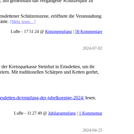
e, um gemeinsam das vergangene Schützenjahr zu
sdettener Schützenszene, eröffnete die Veranstaltung
Gäste.
[Mehr lesen…]
LuBe - 17:51:24 @
Königsempfang
|
50 Kommentare
2024-07-02
 der Kreissparkasse Steinfurt in Emsdetten, um ihr
iern. Mit traditionellen Schärpen und Ketten geehrt,
allesdetten.de/empfang-der-jubelkoenige-2024/
lesen.
LuBe - 11:27:49 @
Jubilarsempfang
|
1 Kommentar
2024-04-25