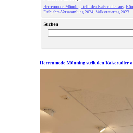
Herrenmode Münning stellt den Kaiseradler aus
Kön
Frühjahrs-Versammlung 2024
Volkstrauertag 2023
Suchen
Herrenmode Münning stellt den Kaiseradler a